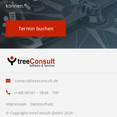
können.“
Termin buchen
contact@treeconsult.de

(+49) 08161 – 9848 - 700

Impressum
Datenschutz
© Copyright treeConsult GmbH 2025