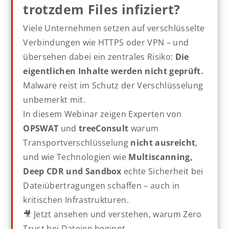
Business Continuity
Business Hub Day
trotzdem Files infiziert?
Compliance
Dateiübertragung & MFT
Viele Unternehmen setzen auf verschlüsselte
IT Infrastructure Management
Verbindungen wie HTTPS oder VPN – und
IT-Infrastruktur & Netzwerk
IT-Sicherheit
übersehen dabei ein zentrales Risiko:
Die
eigentlichen Inhalte werden nicht geprüft.
Monitoring & Performance
Malware reist im Schutz der Verschlüsselung
Secure File Exchange & Automation
treeConsult
unbemerkt mit.
WAN Infrastructure & Cloud Connectivity
In diesem Webinar zeigen Experten von
Zero Trust Security
OPSWAT
und
treeConsult
warum
Transportverschlüsselung
nicht ausreicht
,
Formate
und wie Technologien wie
Multiscanning,
Fachartikel
Webinar
Deep CDR und Sandbox
echte Sicherheit bei
Dateiübertragungen schaffen – auch in
kritischen Infrastrukturen.
🎥 Jetzt ansehen und verstehen, warum Zero
Trust bei Dateien beginnt.