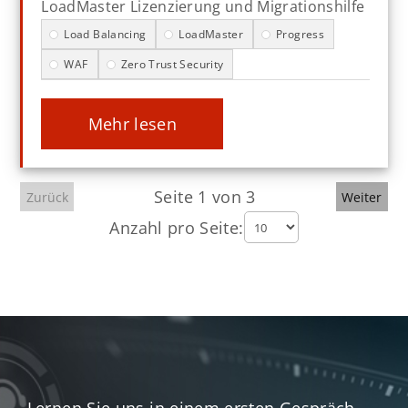
LoadMaster Lizenzierung und Migrationshilfe
Load Balancing
LoadMaster
Progress
WAF
Zero Trust Security
mehr lesen
Seite
1
von
3
Zurück
Weiter
Anzahl pro Seite: