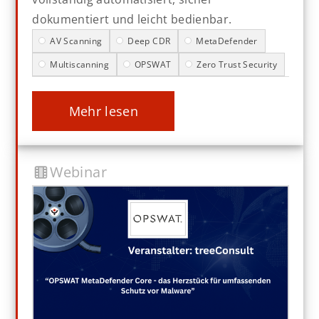
dokumentiert und leicht bedienbar.
AV Scanning
Deep CDR
MetaDefender
Multiscanning
OPSWAT
Zero Trust Security
mehr lesen
Webinar