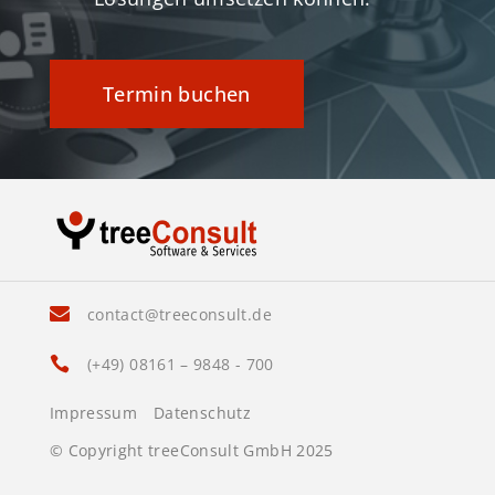
Termin buchen

contact@treeconsult.de

(+49) 08161 – 9848 - 700
Impressum
Datenschutz
© Copyright treeConsult GmbH 2025